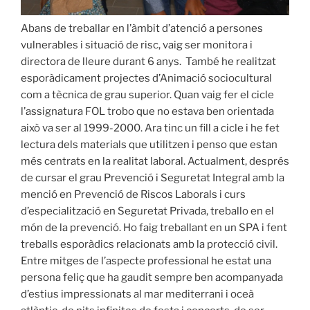
Abans de treballar en l’àmbit d’atenció a persones
vulnerables i situació de risc, vaig ser monitora i
directora de lleure durant 6 anys. També he realitzat
esporàdicament projectes d’Animació sociocultural
com a tècnica de grau superior. Quan vaig fer el cicle
l’assignatura FOL trobo que no estava ben orientada
això va ser al 1999-2000. Ara tinc un fill a cicle i he fet
lectura dels materials que utilitzen i penso que estan
més centrats en la realitat laboral. Actualment, després
de cursar el grau Prevenció i Seguretat Integral amb la
menció en Prevenció de Riscos Laborals i curs
d’especialització en Seguretat Privada, treballo en el
món de la prevenció. Ho faig treballant en un SPA i fent
treballs esporàdics relacionats amb la protecció civil.
Entre mitges de l’aspecte professional he estat una
persona feliç que ha gaudit sempre ben acompanyada
d’estius impressionats al mar mediterrani i oceà