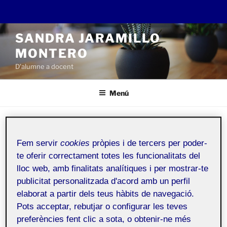
Vés
SANDRA JARAMILLO
al
MONTERO
contingut
D'alumne a docent
Menú
SOBRE MI
Fem servir
cookies
pròpies i de tercers per poder-
te oferir correctament totes les funcionalitats del
Públic
lloc web, amb finalitats analítiques i per mostrar-te
publicitat personalitzada d'acord amb un perfil
Em dic Sandra i soc d’un poble de Girona, Vidreres.
elaborat a partir dels teus hàbits de navegació.
He estat Educadora Social en centres de
Pots acceptar, rebutjar o configurar les teves
preferències fent clic a sota, o obtenir-ne més
residencials durant 23 anys (CRAE, CREI, CA,