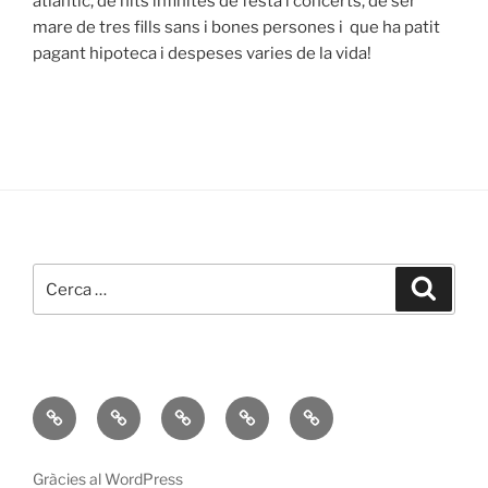
atlàntic, de nits infinites de festa i concerts, de ser
mare de tres fills sans i bones persones i que ha patit
pagant hipoteca i despeses varies de la vida!
Cerca:
Cerca
Sobre
Porfolio
Contingut
Evolució
Conclusions
mi
UOC
RA
Gràcies al WordPress